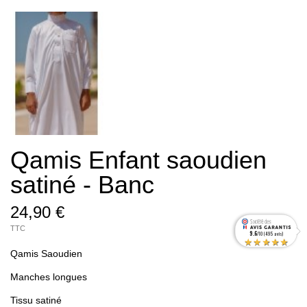
Qamis Enfant saoudien
satiné - Banc
24,90 €
TTC
9.6
/10 (495 avis)
★★★★★
Qamis Saoudien
Manches longues
Tissu satiné